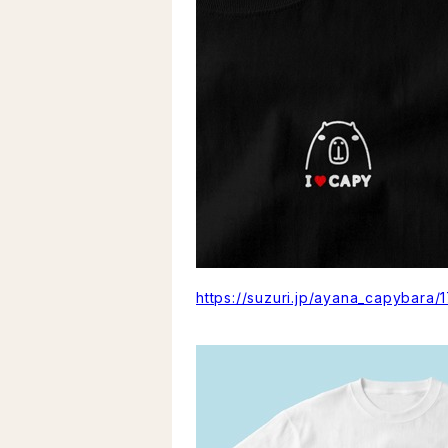
https://suzuri.jp/ayana_capybara/