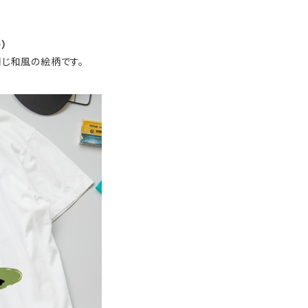
）
同じ和風の絵柄です。